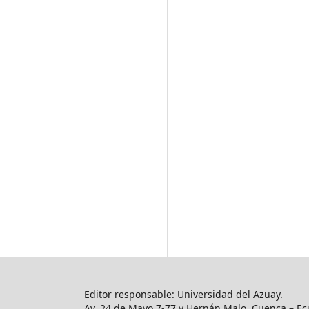
Editor responsable: Universidad del Azuay.
Av. 24 de Mayo 7-77 y Hernán Malo, Cuenca – Ec