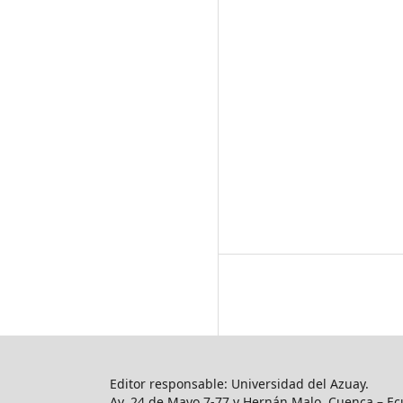
Editor responsable: Universidad del Azuay.
Av. 24 de Mayo 7-77 y Hernán Malo, Cuenca – Ec