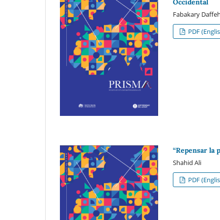
Occidental
Fabakary Daffe
PDF (Englis
“Repensar la p
Shahid Ali
PDF (Englis