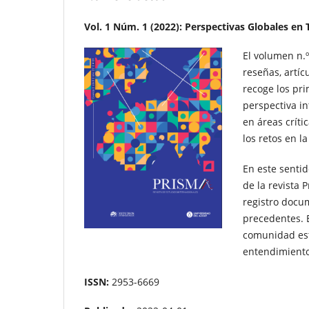
Vol. 1 Núm. 1 (2022): Perspectivas Globales en
El volumen n.º
reseñas, artí
recoge los pr
perspectiva in
en áreas críti
los retos en l
En este sentid
de la revista
registro docum
precedentes. E
comunidad est
entendimiento 
ISSN:
2953-6669