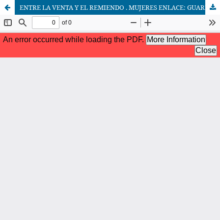
ENTRE LA VENTA Y EL REMIENDO . MUJERES ENLACE: GUARDIANAS DEL PATRIMONIO Y TEJEDORAS DE REALIDADES FRAGMENTADAS