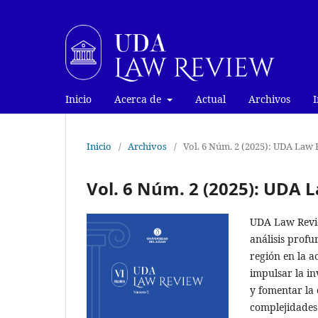
Inicio
Acerca de
Actual
Archivos
I
Inicio
/
Archivos
/
Vol. 6 Núm. 2 (2025): UDA La
Vol. 6 Núm. 2 (2025): UDA
UDA Law Revie
análisis profu
región en la a
impulsar la in
y fomentar la
complejidades 