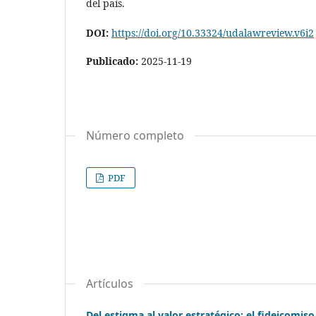
del país.
DOI:
https://doi.org/10.33324/udalawreview.v6i2
Publicado:
2025-11-19
Número completo
PDF
Artículos
Del estigma al valor estratégico: el fideicomi