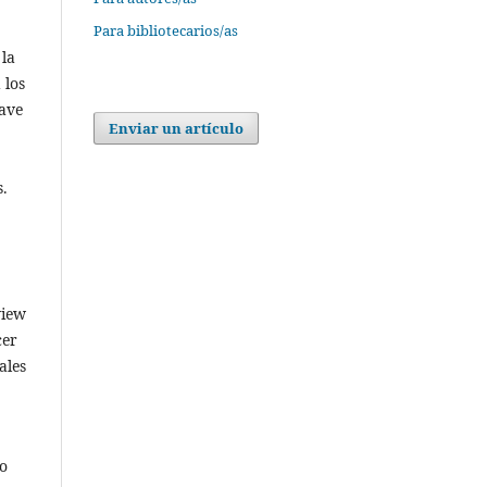
Para bibliotecarios/as
 la
 los
lave
Enviar un artículo
s.
view
cer
ales
vo