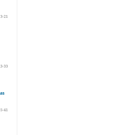
13-21
23-33
ias
35-41