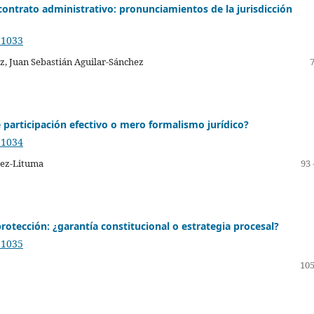
 contrato administrativo: pronunciamientos de la jurisdicción
.1033
, Juan Sebastián Aguilar-Sánchez
e participación efectivo o mero formalismo jurídico?
.1034
uez-Lituma
93 
protección: ¿garantía constitucional o estrategia procesal?
.1035
105