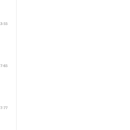
43-55
57-65
67-77