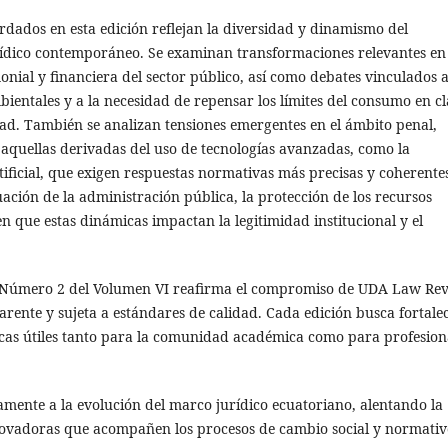
dados en esta edición reflejan la diversidad y dinamismo del
rídico contemporáneo. Se examinan transformaciones relevantes en
onial y financiera del sector público, así como debates vinculados a
ientales y a la necesidad de repensar los límites del consumo en c
dad. También se analizan tensiones emergentes en el ámbito penal,
aquellas derivadas del uso de tecnologías avanzadas, como la
rtificial, que exigen respuestas normativas más precisas y coherente
tuación de la administración pública, la protección de los recursos
en que estas dinámicas impactan la legitimidad institucional y el
te Número 2 del Volumen VI reafirma el compromiso de UDA Law Re
rente y sujeta a estándares de calidad. Cada edición busca fortale
ticas útiles tanto para la comunidad académica como para profesion
vamente a la evolución del marco jurídico ecuatoriano, alentando la
innovadoras que acompañen los procesos de cambio social y normati