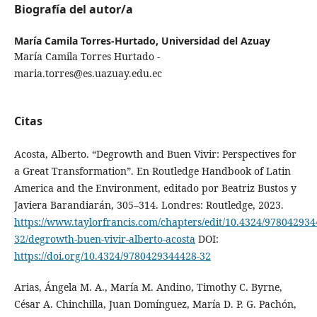
Biografía del autor/a
María Camila Torres-Hurtado,
Universidad del Azuay
María Camila Torres Hurtado -
maria.torres@es.uazuay.edu.ec
Citas
Acosta, Alberto. “Degrowth and Buen Vivir: Perspectives for
a Great Transformation”. En Routledge Handbook of Latin
America and the Environment, editado por Beatriz Bustos y
Javiera Barandiarán, 305–314. Londres: Routledge, 2023.
https://www.taylorfrancis.com/chapters/edit/10.4324/978042934
32/degrowth-buen-vivir-alberto-acosta
DOI:
https://doi.org/10.4324/9780429344428-32
Arias, Ángela M. A., María M. Andino, Timothy C. Byrne,
César A. Chinchilla, Juan Domínguez, María D. P. G. Pachón,