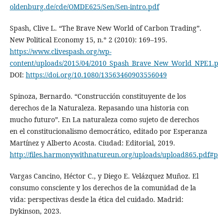
oldenburg.de/cde/OMDE625/Sen/Sen-intro.pdf
Spash, Clive L. “The Brave New World of Carbon Trading”.
New Political Economy 15, n.º 2 (2010): 169–195.
https://www.clivespash.org/wp-
content/uploads/2015/04/2010_Spash_Brave_New_World_NPE1.p
DOI:
https://doi.org/10.1080/13563460903556049
Spinoza, Bernardo. “Construcción constituyente de los
derechos de la Naturaleza. Repasando una historia con
mucho futuro”. En La naturaleza como sujeto de derechos
en el constitucionalismo democrático, editado por Esperanza
Martínez y Alberto Acosta. Ciudad: Editorial, 2019.
http://files.harmonywithnatureun.org/uploads/upload865.pdf#
Vargas Cancino, Héctor C., y Diego E. Velázquez Muñoz. El
consumo consciente y los derechos de la comunidad de la
vida: perspectivas desde la ética del cuidado. Madrid:
Dykinson, 2023.