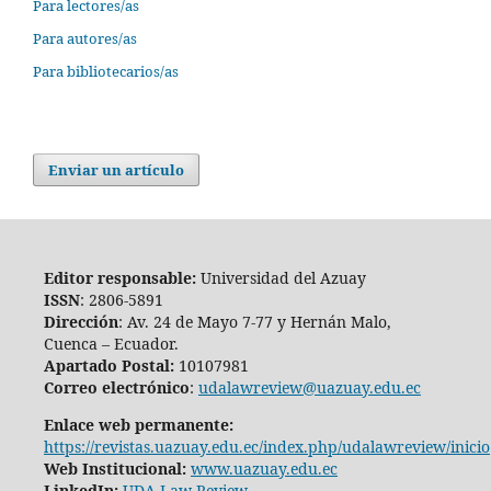
Para lectores/as
Para autores/as
Para bibliotecarios/as
Enviar un artículo
Editor responsable:
Universidad del Azuay
ISSN
: 2806-5891
Dirección
: Av. 24 de Mayo 7-77 y Hernán Malo,
Cuenca – Ecuador.
Apartado Postal:
10107981
Correo electrónico
:
udalawreview@uazuay.edu.ec
Enlace web permanente:
https://revistas.uazuay.edu.ec/index.php/udalawreview/inicio
Web Institucional:
www.uazuay.edu.ec
LinkedIn:
UDA Law Review