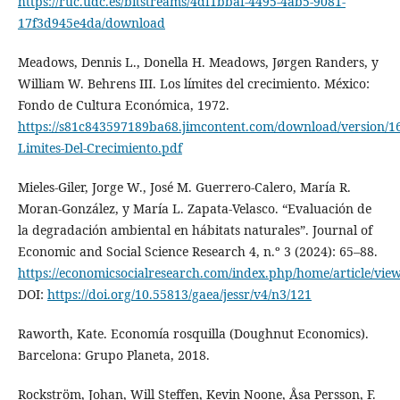
https://ruc.udc.es/bitstreams/4df1bbaf-4495-4ab5-9081-
17f3d945e4da/download
Meadows, Dennis L., Donella H. Meadows, Jørgen Randers, y
William W. Behrens III. Los límites del crecimiento. México:
Fondo de Cultura Económica, 1972.
https://s81c843597189ba68.jimcontent.com/download/version/
Limites-Del-Crecimiento.pdf
Mieles-Giler, Jorge W., José M. Guerrero-Calero, María R.
Moran-González, y María L. Zapata-Velasco. “Evaluación de
la degradación ambiental en hábitats naturales”. Journal of
Economic and Social Science Research 4, n.º 3 (2024): 65–88.
https://economicsocialresearch.com/index.php/home/article/vie
DOI:
https://doi.org/10.55813/gaea/jessr/v4/n3/121
Raworth, Kate. Economía rosquilla (Doughnut Economics).
Barcelona: Grupo Planeta, 2018.
Rockström, Johan, Will Steffen, Kevin Noone, Åsa Persson, F.