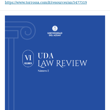
https://www.torrossa.com/it/resources/an/5477519