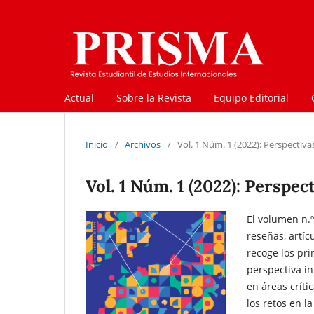
Actual
Sobre la Revista
Equipo Editorial
Inicio
/
Archivos
/
Vol. 1 Núm. 1 (2022): Perspectiv
Vol. 1 Núm. 1 (2022): Perspe
El volumen n.º
reseñas, artí
recoge los pr
perspectiva in
en áreas críti
los retos en l