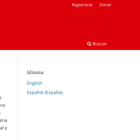
Registrarse
Entrar
Buscar
Idioma
English
Español (España)
e
ero
a
aria
al y