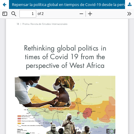
Repensar la política global en tiempos de Covid-19 desde la perspectiva de África Occidental