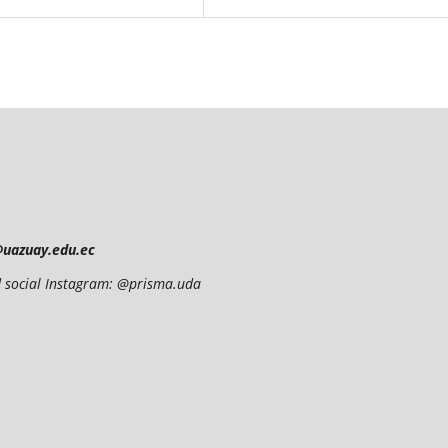
@uazuay.edu.ec
red social Instagram: @prisma.uda