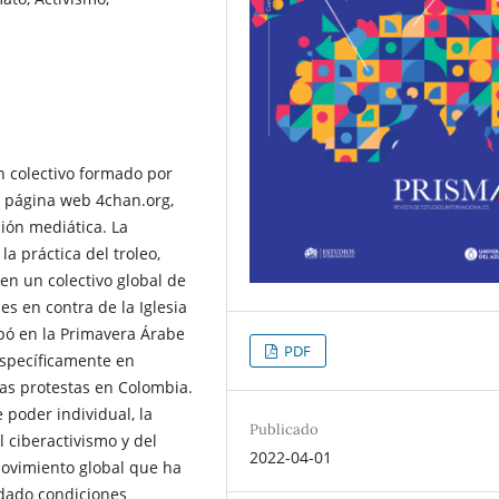
n colectivo formado por
la página web 4chan.org,
ión mediática. La
a práctica del troleo,
en un colectivo global de
es en contra de la Iglesia
ipó en la Primavera Árabe
PDF
específicamente en
las protestas en Colombia.
 poder individual, la
Publicado
l ciberactivismo y del
2022-04-01
movimiento global que ha
ndado condiciones