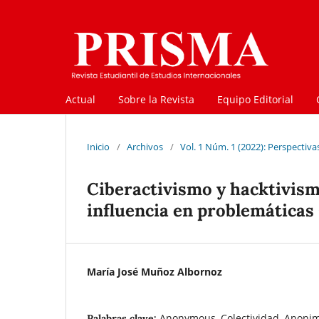
Actual
Sobre la Revista
Equipo Editorial
Inicio
/
Archivos
/
Vol. 1 Núm. 1 (2022): Perspectiv
Ciberactivismo y hacktivism
influencia en problemáticas
María José Muñoz Albornoz
Anonymous, Colectividad, Anonima
Palabras clave: