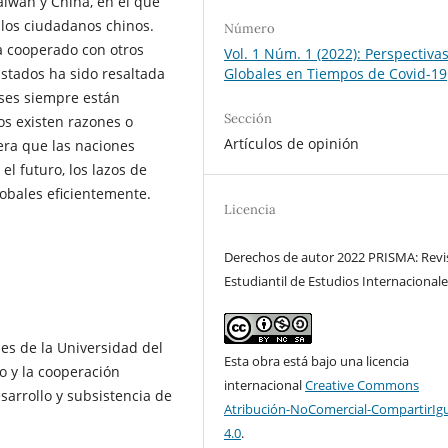
iwán y China, en el que
 los ciudadanos chinos.
Número
a cooperado con otros
Vol. 1 Núm. 1 (2022): Perspectiva
 Estados ha sido resaltada
Globales en Tiempos de Covid-19
íses siempre están
Sección
os existen razones o
Artículos de opinión
era que las naciones
l futuro, los lazos de
lobales eficientemente.
Licencia
Derechos de autor 2022 PRISMA: Revi
Estudiantil de Estudios Internacional
es de la Universidad del
Esta obra está bajo una licencia
o y la cooperación
internacional
Creative Commons
sarrollo y subsistencia de
Atribución-NoComercial-CompartirIg
4.0
.