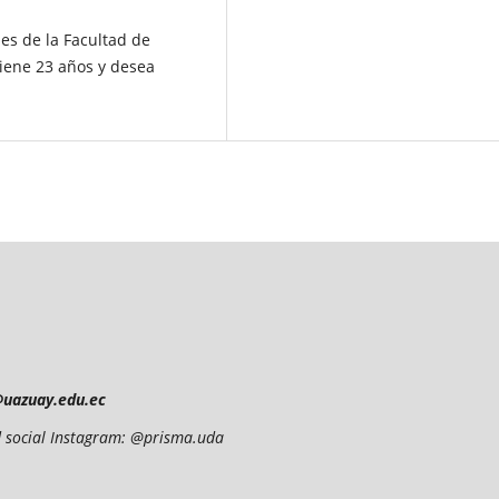
es de la Facultad de
Tiene 23 años y desea
@uazuay.edu.ec
red social Instagram: @prisma.uda