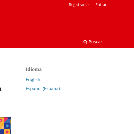
Registrarse
Entrar
Buscar
Idioma
English
a
Español (España)