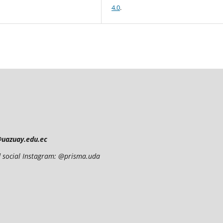
4.0
.
@uazuay.edu.ec
red social Instagram: @prisma.uda