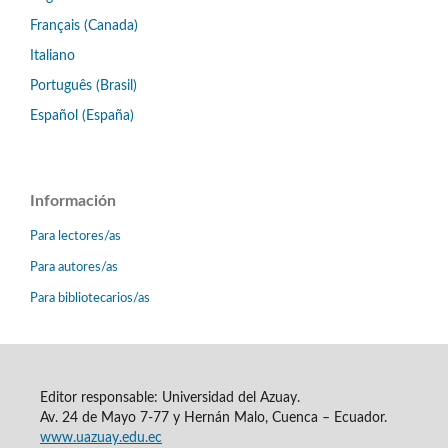
Français (Canada)
Italiano
Português (Brasil)
Español (España)
Información
Para lectores/as
Para autores/as
Para bibliotecarios/as
Editor responsable: Universidad del Azuay.
Av. 24 de Mayo 7-77 y Hernán Malo, Cuenca – Ecuador.
www.uazuay.edu.ec